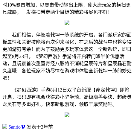
时10%暴击增加，以暴击带动输出上限，使大唐玩家的横扫更
具威胁，一发横扫带走两个目标的精彩将屡见不鲜！
我们相信，伴随着乾坤一脉系统的开启，各门派玩家的面
板属性和关键技能将再次迎来强化，在之后的战斗中也将变得
更加游刃有余！而为了鼓励更多玩家体验这一全新系统，即日
起至8月23日，《梦幻西游》手游将开启转门派半价优惠活
动，且玩家首次重置奇经八脉将不消耗星辰碎片和星辰晶石耐
久度哦！各位玩家不妨尽情在游戏中体验全新乾坤一脉的妙处
吧！
《梦幻西游》手游8月12日双平台新服【命定乾坤】即将
开启，扫码即有机会获得彩小驴坐骑、高级魔兽要诀、超级灵
龙灵石等多重好礼。快来新服游戏，领取丰厚奖励吧。
Sanrio
发表于3年前