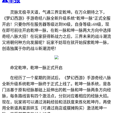
灵脉无极寻天道，气通三界定乾坤。在万众期待之下，
《梦幻西游》手游奇经八脉全新升级系统“乾坤一脉”正式全服
开启！只要你所在服务器等级达到90级，自身等级≥69级，现
在即可前往开启乾坤一脉，在乾一脉和坤一脉两大方向中选择
奇经八脉大招！在玩家获得新战力之后，三界未来的战斗潮流
又将朝何种方向发展呢？玩家不妨现在就开始探索乾坤一脉，
创造独属于你的战斗新潮流吧！
命定乾坤，乾坤一脉正式开启
在经历了一个星期的测试后，《梦幻西游》手游奇经八脉
全新升级系统乾坤一脉终于正式上线了。乾坤一脉系统，是各
门派基于原有经脉基础上延伸出的乾一脉和坤一脉两条方向经
脉，每条路线皆有四个激活点，分别对应着相应的经脉大招。
现在，玩家将可以通过消耗经验和活跃度来炼化乾坤丹，再使
用全新道具星辰碎玉（可通过商店或摆摊购买）激活乾坤一