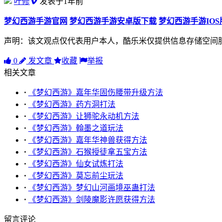
叶修
发表于1年前
梦幻西游手游官网
梦幻西游手游安卓版下载
梦幻西游手游IO
声明：该文观点仅代表用户本人，酷乐米仅提供信息存储空间
0
发文章
收藏
举报
相关文章
·
《梦幻西游》嘉年华固伤腰带升级方法
·
《梦幻西游》药方洞打法
·
《梦幻西游》让狮驼永动机方法
·
《梦幻西游》翰墨之道玩法
·
《梦幻西游》嘉年华神兽获得方法
·
《梦幻西游》石猴授徒拿五宝方法
·
《梦幻西游》仙女试炼打法
·
《梦幻西游》莫忘前尘玩法
·
《梦幻西游》梦幻山河画境巫蛊打法
·
《梦幻西游》剑陵魔影许愿获得方法
留言评论