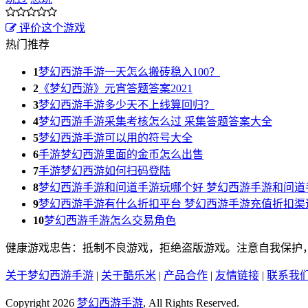
评价这个游戏
热门推荐
1
梦幻西游手游一天怎么搬砖稳入100？
2
《梦幻西游》元宵答题答案2021
3
梦幻西游手游多少天不上线算回归？
4
梦幻西游手游采集考核怎么过 采集答题答案大全
5
梦幻西游手游可以用的符号大全
6
手游梦幻西游里面的金币怎么出售
7
手游梦幻西游如何扫码登陆
8
梦幻西游手游和问道手游玩哪个好 梦幻西游手游和问道
9
梦幻西游手游有什么折扣平台 梦幻西游手游充值折扣渠
10
梦幻西游手游怎么交易角色
健康游戏忠告：抵制不良游戏，拒绝盗版游戏。注意自我保护
关于梦幻西游手游
|
关于酷乐米
|
产品合作
|
友情链接
|
联系我
Copyright 2026
梦幻西游手游
, All Rights Reserved.