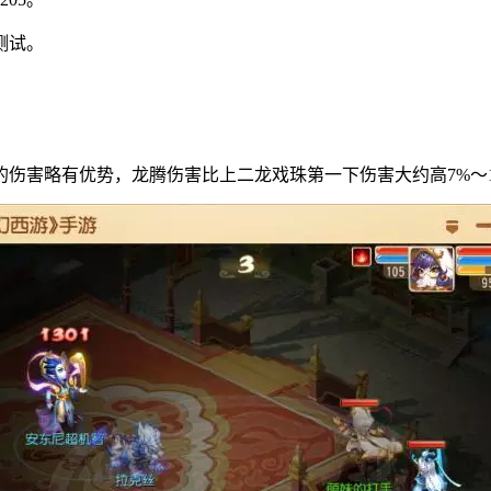
测试。
伤害略有优势，龙腾伤害比上二龙戏珠第一下伤害大约高7%～1