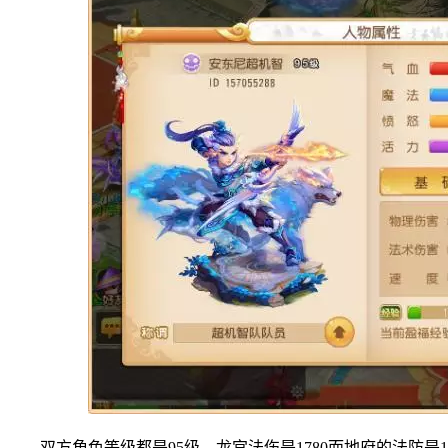
双方角色等级都是95级，龙宫法伤是1780而地府的法防是12