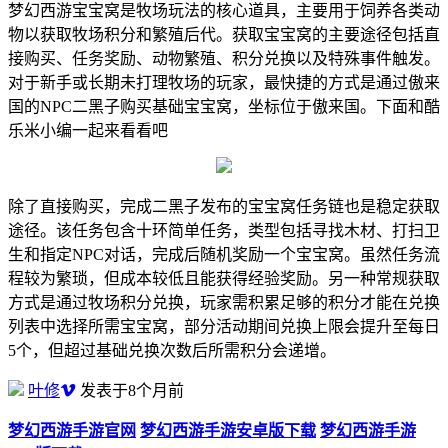
梦幻西游宝宝窝是牧场玩法的核心道具，主要用于饲养各类动
物以获取牧场积分和繁殖后代。获取宝宝窝的主要途径包括直
接购买、任务奖励、动物繁殖、积分兑换以及特殊事件触发。
对于新手或长期未打理牧场的玩家，最快捷的方式是通过傲来
国的NPC二黑子购买基础宝宝窝，坐标位于傲来国。下面和酷
乐米小编一起来看看吧
除了直接购买，完成二黑子发布的宝宝窝任务链也是稳定获取
途径。该任务包含十环简单任务，类型包括寻找木材、打扫卫
生和指定NPC对话，完成后随机奖励一个宝宝窝。虽然任务流
程较为繁琐，但成本较低且能获得经验奖励。另一种常规获取
方式是通过牧场积分兑换，玩家需积累足够的积分才能在兑换
列表中选择所需宝宝窝，部分活动期间兑换上限会提升至每日
5个，但超过基础兑换次数后所需积分会递增。
叶修
发表于8个月前
梦幻西游手游官网
梦幻西游手游安卓版下载
梦幻西游手游