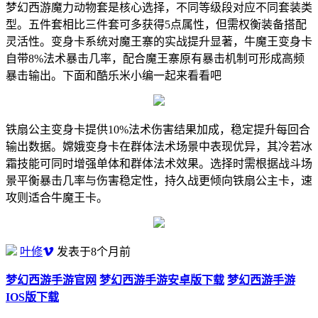
梦幻西游魔力动物套是核心选择，不同等级段对应不同套装类
型。五件套相比三件套可多获得5点属性，但需权衡装备搭配
灵活性。变身卡系统对魔王寨的实战提升显著，牛魔王变身卡
自带8%法术暴击几率，配合魔王寨原有暴击机制可形成高频
暴击输出。下面和酷乐米小编一起来看看吧
铁扇公主变身卡提供10%法术伤害结果加成，稳定提升每回合
输出数据。嫦娥变身卡在群体法术场景中表现优异，其冷若冰
霜技能可同时增强单体和群体法术效果。选择时需根据战斗场
景平衡暴击几率与伤害稳定性，持久战更倾向铁扇公主卡，速
攻则适合牛魔王卡。
叶修
发表于8个月前
梦幻西游手游官网
梦幻西游手游安卓版下载
梦幻西游手游
IOS版下载