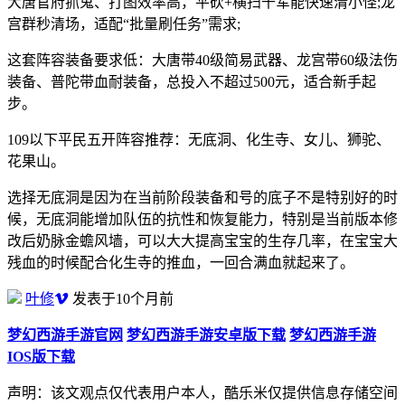
大唐官府抓鬼、打图效率高，平砍+横扫千军能快速清小怪;龙
宫群秒清场，适配“批量刷任务”需求;
这套阵容装备要求低：大唐带40级简易武器、龙宫带60级法伤
装备、普陀带血耐装备，总投入不超过500元，适合新手起
步。
109以下平民五开阵容推荐：无底洞、化生寺、女儿、狮驼、
花果山。
选择无底洞是因为在当前阶段装备和号的底子不是特别好的时
候，无底洞能增加队伍的抗性和恢复能力，特别是当前版本修
改后奶脉金蟾风墙，可以大大提高宝宝的生存几率，在宝宝大
残血的时候配合化生寺的推血，一回合满血就起来了。
叶修
发表于10个月前
梦幻西游手游官网
梦幻西游手游安卓版下载
梦幻西游手游
IOS版下载
声明：该文观点仅代表用户本人，酷乐米仅提供信息存储空间