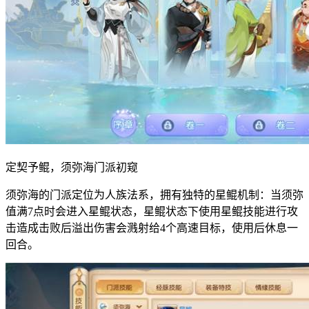
定契予鲲，须弥海门派初窥
须弥海的门派定位为人族法系，拥有独特的星鲲机制：当须弥
值满7点时会进入星鲲状态，星鲲状态下使用星鲲技能进行攻
击造成击败后溢出伤害会溅射给4个高速目标，使用后休息一
回合。