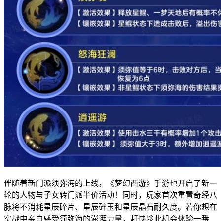
伴随着新门派须弥海的上线，《梦幻西游》手游也开启了新一
轮的人物与子女转门派半价活动！同时，玩家首次重置奇经八
脉将不消耗星辰碎片、星辰碎玉和星辰晶石耐久度。若你想在
实战中亲自感受须弥海的澎湃力量，赶快趁此机会体验一番