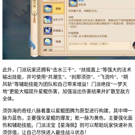
此外，门派玩家还拥有“击水三千”、“扶摇直上”等强大的法术
输出技能，并可使用“共潮生”、“刹那须弥”、“飞流吟”、“朔
风斩”等辅助技能为团队和自己带来增益！门派绝技“一梦天
地”更能大幅提升星鲲伤害，加强溢出伤害结果并扩散至敌方
全体。
须弥海的奇经八脉着重以星鲲图腾为原型进行构建，其中坤一
脉为蓝色，主要强化星鲲的爆发；乾一脉为黄色，主要强化面
伤和辅助技能。门派法宝【星海佩】则可以帮助玩家快速补充
须弥值，让自己尽快进入最佳战斗状态！