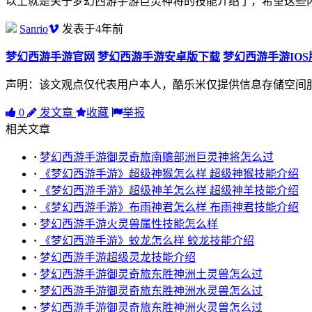
以上就是关于梦幻西游手游巨灵神将的技能介绍了，希望这些
Sanrio
发表于4年前
梦幻西游手游官网
梦幻西游手游安卓版下载
梦幻西游手游IO
声明：该文观点仅代表用户本人，酷乐米仅提供信息存储空间
0
发文章
收藏
举报
相关文章
·
梦幻西游手游御灵奇旅南赡部洲巨灵神将怎么过
·
《梦幻西游手游》超级神猴怎么样 超级神猴技能介绍
·
《梦幻西游手游》超级神羊怎么样 超级神羊技能介绍
·
《梦幻西游手游》布雨神君怎么样 布雨神君技能介绍
·
梦幻西游手游火灵兽属性技能怎么样
·
《梦幻西游手游》蛟龙怎么样 蛟龙技能介绍
·
梦幻西游手游超级灵龙技能介绍
·
梦幻西游手游御灵奇旅东胜神洲土灵兽怎么过
·
梦幻西游手游御灵奇旅东胜神洲水灵兽怎么过
·
梦幻西游手游御灵奇旅东胜神洲火灵兽怎么过