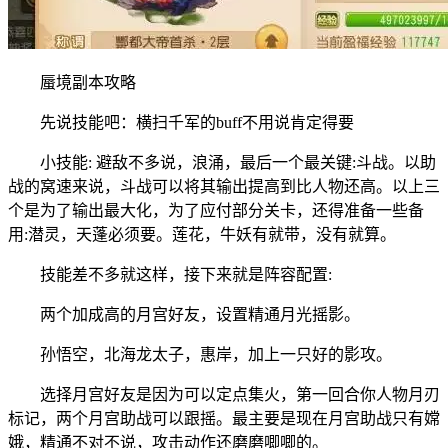
蜃境副本攻略
先说技能吧：横扫千军的buff不用说肯定得要
小技能: 避敌不多说，浪涌，最后一个最关键:斗战。以助
战的窝速来说，斗战可以将其输出提高到比人物还高。以上三
个是为了输出最大化，为了应付部分关卡，还得准备一些备
用:潜灵，天蓬必须要。莲花，牛妖有就带，没有就算。
技能差不多就这样，接下来就是阵容配置:
两个加成高的月宫好友，设置精通月光摇影。
孙悟空，北海龙太子，惠岸，加上一只好的影攻。
选择月宫好友是因为可以定点集火，第一回合你人物月刃
标记，两个月宫助战可以跟摇。最主要是现在月宫助战只有嫦
娥，精通不对不说，攻击动作还磨磨唧唧的。