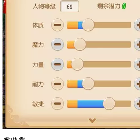
2敏1体2耐