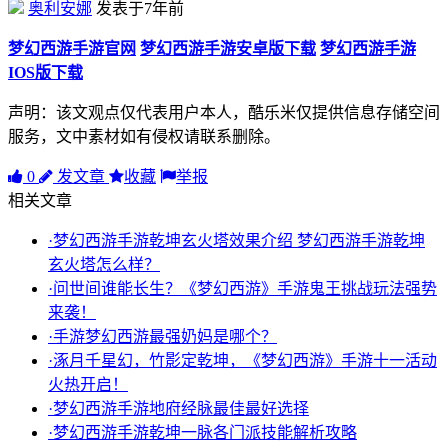
奥利安娜
发表于7年前
梦幻西游手游官网
梦幻西游手游安卓版下载
梦幻西游手游
IOS版下载
声明：该文观点仅代表用户本人，酷乐米仅提供信息存储空间
服务，文中素材如有侵权请联系删除。
0
发文章
收藏
举报
相关文章
·梦幻西游手游乾坤玄火塔效果介绍 梦幻西游手游乾坤
玄火塔怎么样？
·问世间谁能长生？《梦幻西游》手游鬼王挑战玩法强势
来袭！
·手游梦幻西游最强奶妈是哪个？
·涿月千星幻，竹影定乾坤，《梦幻西游》手游十一活动
火热开启！
·梦幻西游手游地府经脉最佳最好选择
·梦幻西游手游乾坤一脉各门派技能解析攻略