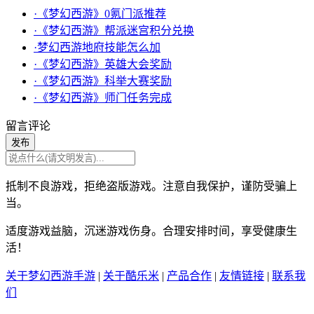
·《梦幻西游》0氪门派推荐
·《梦幻西游》帮派迷宫积分兑换
·梦幻西游地府技能怎么加
·《梦幻西游》英雄大会奖励
·《梦幻西游》科举大赛奖励
·《梦幻西游》师门任务完成
留言评论
发布
抵制不良游戏，拒绝盗版游戏。注意自我保护，谨防受骗上
当。
适度游戏益脑，沉迷游戏伤身。合理安排时间，享受健康生
活！
关于梦幻西游手游
|
关于酷乐米
|
产品合作
|
友情链接
|
联系我
们